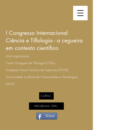
I Congresso Internacional
Ciência e Tiflologia - a cegueira
em contexto científico
Uma organização
Centro Português de Tiflologia (CPTei)
Fundação Nossa Senhora da Esperança (FNSE)
Universidade Lusófona de Humanidades e Tecnologias
(ULHT)
CARTAZ
PROGRAMA (PDF)
Share