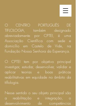
O CENTRO PORTUGUÊS DE
TIFLOLOGIA, também designado
abreviadamente por CPTEI, é uma
Associação Científica com sede e
domicílio em Castelo de Vide, na
Fundação Nossa Senhora da Esperança.
O CPTEI tem por objetivo principal
investigar, estudar, desenvolver, validar e
aplicar teorias e boas práticas
reabilitativas em equidade no âmbito da
tiflologia.
Nesse sentido o seu objeto principal são
a reabilitação e integração, o
desenvolvimento de competências