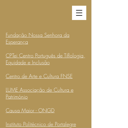
Fundação Nossa Senhora da
Esperança
CPTei Centro Português de Tiflologia,
Equidade e Inclusão
Centro de Arte e Cultura FNSE
LUME Associação de Cultura e
Património
Causa Maior - ONGD
Instituto Politécnico de Portalegre