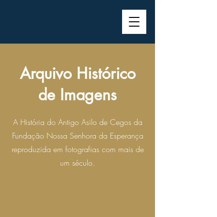
Arquivo Histórico
de Imagens
A História do Antigo Asilo de Cegos da
Fundação Nossa Senhora da Esperança
reproduzida em fotografias com mais de
um século.