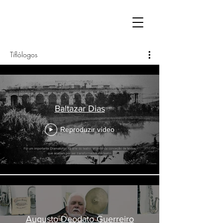
Tiflólogos
Baltazar Dias
Reproduzir vídeo
Augusto Deodato Guerreiro