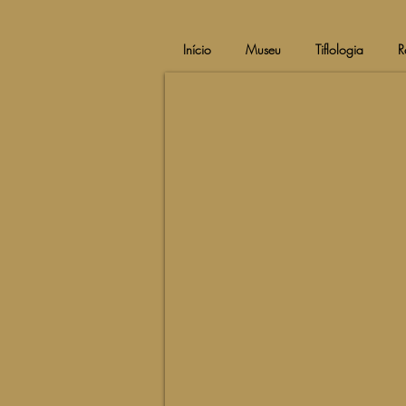
Início
Museu
Tiflologia
R