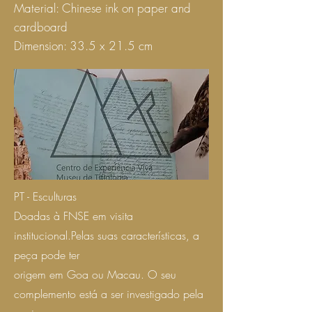
Material: Chinese ink on paper and
cardboard
Dimension: 33.5 x 21.5 cm
PT - Esculturas
Doadas à FNSE em visita
institucional.Pelas suas características, a
peça pode ter
origem em Goa ou Macau. O seu
complemento está a ser investigado pela