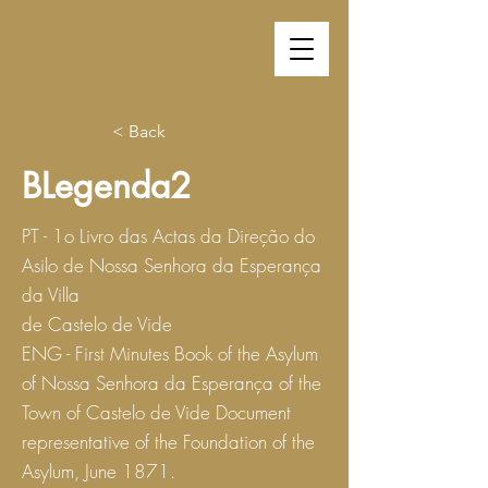
< Back
BLegenda2
PT - 1o Livro das Actas da Direção do
Asilo de Nossa Senhora da Esperança
da Villa
de Castelo de Vide
ENG - First Minutes Book of the Asylum
of Nossa Senhora da Esperança of the
Town of Castelo de Vide Document
representative of the Foundation of the
Asylum, June 1871.