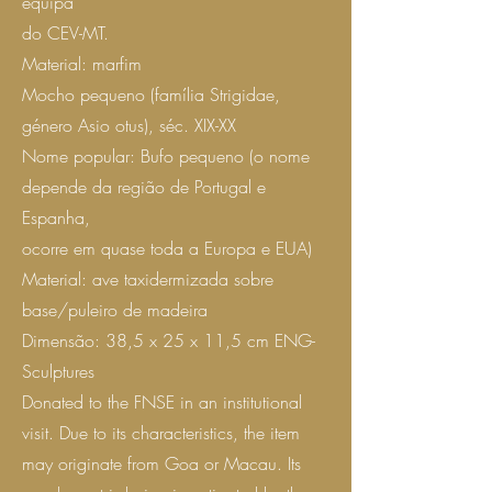
equipa
do CEV-MT.
Material: marfim
Mocho pequeno (família Strigidae,
género Asio otus), séc. XIX-XX
Nome popular: Bufo pequeno (o nome
depende da região de Portugal e
Espanha,
ocorre em quase toda a Europa e EUA)
Material: ave taxidermizada sobre
base/puleiro de madeira
Dimensão: 38,5 x 25 x 11,5 cm ENG-
Sculptures
Donated to the FNSE in an institutional
visit. Due to its characteristics, the item
may originate from Goa or Macau. Its