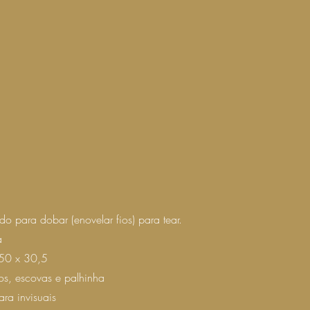
do para dobar (enovelar fios) para tear.
a
50 x 30,5
os, escovas e palhinha
ra invisuais