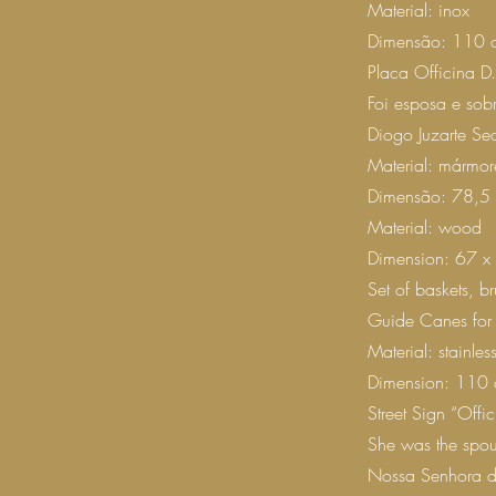
Material: inox
Dimensão: 110 c
Placa Officina D
Foi esposa e sob
Diogo Juzarte Se
Material: mármor
Dimensão: 78,5 x
Material: wood
Dimension: 67 x
Set of baskets, b
Guide Canes for 
Material: stainless
Dimension: 110 
Street Sign “Off
She was the spou
Nossa Senhora d