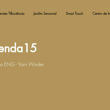
evista Tiflociência
Jardim Sensorial
Smart Touch
Centro de I
enda15
ra ENG - Yarn Winder