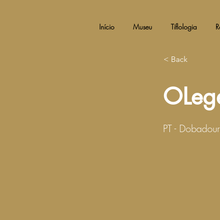
Início
Museu
Tiflologia
R
< Back
OLeg
PT - Dobadou