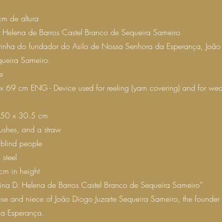
m de altura
. Helena de Barros Castel Branco de Sequeira Sameiro
rinha do fundador do Asilo de Nossa Senhora da Esperança, João
queira Sameiro.
e
 69 cm ENG - Device used for reeling (yarn covering) and for wea
 50 x 30.5 cm
rushes, and a straw
blind people
 steel
cm in height
icina D. Helena de Barros Castel Branco de Sequeira Sameiro”
se and niece of João Diogo Juzarte Sequeira Sameiro, the founder 
a Esperança.